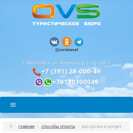
@ovstravel
г. Красноярск, ул. Маерчака, д. 3, оф. 206 Б
+7 (391) 28-000-49
+79130300049
ПОДБОР ТУРА
главная
\
способы оплаты
\
рассрочка и кредит
СПОСОБЫ ОПЛАТЫ