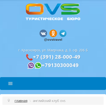
@ovstravel
г. Красноярск, ул. Маерчака, д. 3, оф. 206 Б
+7 (391) 28-000-49
+79130300049
ПОДБОР ТУРА
главная
\
английский клуб ovs
СПОСОБЫ ОПЛАТЫ