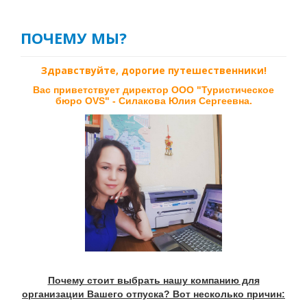
О КОМПАНИИ
ПОЧЕМУ МЫ?
КОНТАКТЫ
АНГЛИЙСКИЙ КЛУБ OVS
Здравствуйте, дорогие путешественники!
Вас приветствует директор ООО "Туристическое
бюро OVS" - Силакова Юлия Сергеевна.
Почему стоит выбрать нашу компанию для
организации Вашего отпуска? Вот несколько причин: