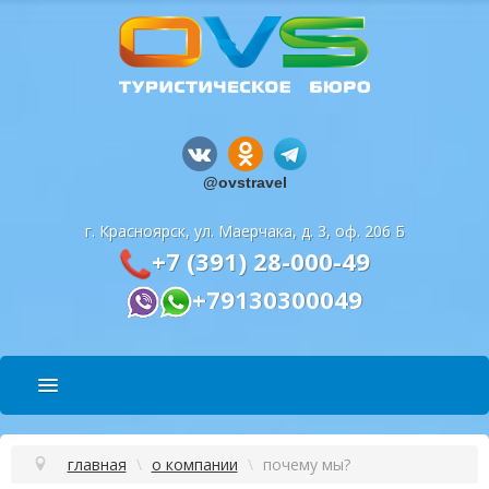
@ovstravel
г. Красноярск, ул. Маерчака, д. 3, оф. 206 Б
+7 (391) 28-000-49
+79130300049
ПОДБОР ТУРА
главная
\
о компании
\
почему мы?
СПОСОБЫ ОПЛАТЫ