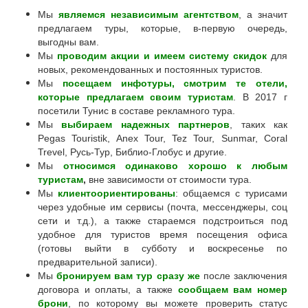
Мы
являемся независимым агентством
, а значит
предлагаем туры, которые, в-первую очередь,
выгодны вам.
Мы
проводим акции и имеем систему скидок
для
новых, рекомендованных и постоянных туристов.
Мы
посещаем инфотуры, смотрим те отели,
которые предлагаем своим туристам
. В 2017 г
посетили Тунис в составе рекламного тура.
Мы
выбираем надежных партнеров
, таких как
Pegas Touristik, Anex Tour, Tez Tour, Sunmar, Coral
Trevel, Русь-Тур, Библио-Глобус и другие.
Мы
относимся одинаково хорошо к любым
туристам
,
вне зависимости от стоимости тура.
Мы
клиентоориентированы
: общаемся с турисами
через удобные им сервисы (почта, мессенджеры, соц
сети и т.д.), а также стараемся подстроиться под
удобное для туристов время посещения офиса
(готовы выйти в субботу и воскресенье по
предварительной записи).
Мы
бронируем вам тур сразу же
после заключения
договора и оплаты, а также
сообщаем вам номер
брони
, по которому вы можете проверить статус