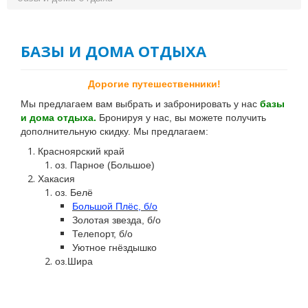
О КОМПАНИИ
КОНТАКТЫ
БАЗЫ И ДОМА ОТДЫХА
АНГЛИЙСКИЙ КЛУБ OVS
Дорогие путешественники!
Мы предлагаем вам выбрать и забронировать у нас
базы
и дома отдыха.
Бронируя у нас, вы можете получить
дополнительную скидку. Мы предлагаем:
Красноярский край
оз. Парное (Большое)
Хакасия
оз. Белё
Большой Плёс, б/о
Золотая звезда, б/о
Телепорт, б/о
Уютное гнёздышко
оз.Шира